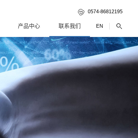
0574-86812195
产品中心
联系我们
EN